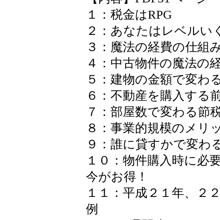
１：税金はRPG
２：あなたはレベルい
３：魔法の経費の仕組
４：中古物件の魔法の
５：建物の金額で変わ
６：不動産を購入する
７：部屋数で変わる節
８：事業的規模のメリ
９：誰に貸すかで変わ
１０：物件購入時に必
今がお得！
１１：平成２１年、２
例