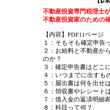
不動産投資専門税理士
不動産投資家のための
【内容】PDF11ページ
１：そもそも確定申告
２：お給料と不動産か
のか？
３：確定申告書はどこ
４：いつまでに出すも
５：届出書は何を出せ
６：領収書やレシート
７：借入金の返済明細
８：科目って何？