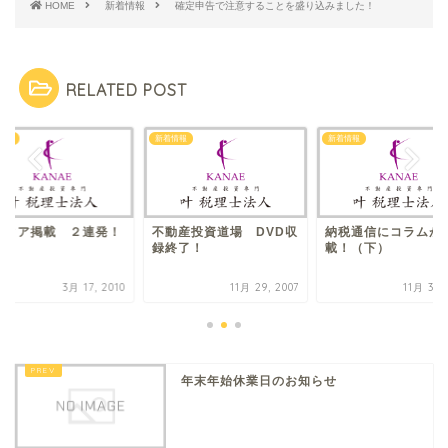
HOME
新着情報
確定申告で注意することを盛り込みました！
RELATED POST
情報
新着情報
新着情報
ディア掲載 ２連発！
不動産投資道場 DVD収
納税通信にコラムが
録終了！
載！（下）
3月 17, 2010
11月 29, 2007
11月 30,
年末年始休業日のお知らせ