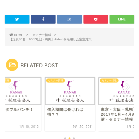
HOME
セミナー情報
【定員30名・10/13(土)・梅田】Airbnbを活用した空室対策
RELATED POST
ナー情報
セミナー情報
セミナー情報
納はダ​ブルパンチ！
借入期間は長け​れば
東京・大阪・札幌】
損？？
2017年1月～4月の
演・セミナー情報
1月 10, 2012
9月 20, 2011
1月 20, 