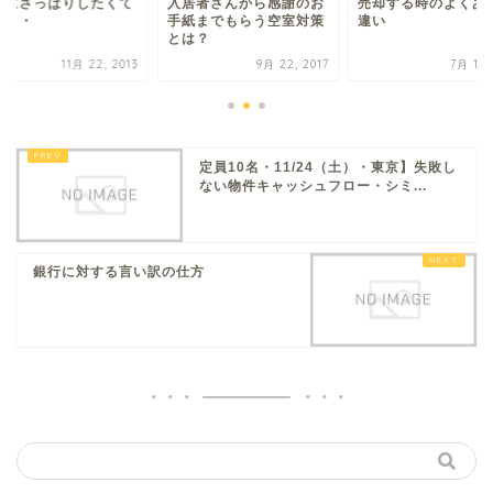
内にさっぱりしたくて
入居者さんから感謝のお
売却する時のよくあ
・・・
手紙までもらう空室対策
違い
とは？
11月 22, 2013
9月 22, 2017
7月 17,
定員10名・11/24（土）・東京】失敗し
ない物件キャッシュフロー・シミ...
銀行に対する言い訳の仕方