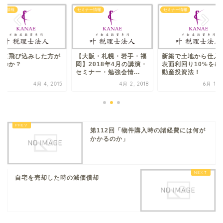
ナー情報
セミナー情報
セミナー情報
行に飛び込みした方が
【大阪・札幌・岩手・福
新築で土​地から仕入
いのか？
岡】2018年4月の講演・
表面利​回り10%を出
セミナー・勉強会情...
動​産投資法！
4月 4, 2015
4月 2, 2018
6月 18, 
第112回「物件購入時の諸経費には何が
かかるのか」
自宅を売却した時の減価償却