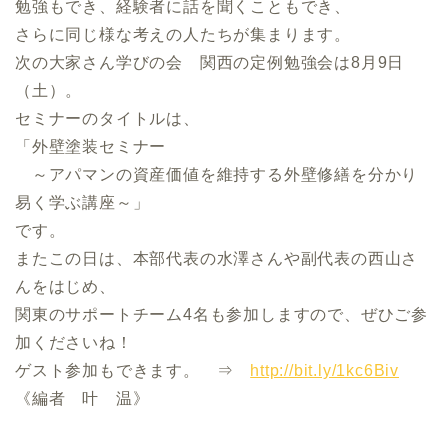
勉強もでき、経験者に話を聞くこともでき、
さらに同じ様な考えの人たちが集まります。
次の大家さん学びの会 関西の定例勉強会は8月9日
（土）。
セミナーのタイトルは、
「外壁塗装セミナー
～アパマンの資産価値を維持する外壁修繕を分かり
易く学ぶ講座～」
です。
またこの日は、本部代表の水澤さんや副代表の西山さ
んをはじめ、
関東のサポートチーム4名も参加しますので、ぜひご参
加くださいね！
ゲスト参加もできます。 ⇒
http://bit.ly/1kc6Biv
《編者 叶 温》