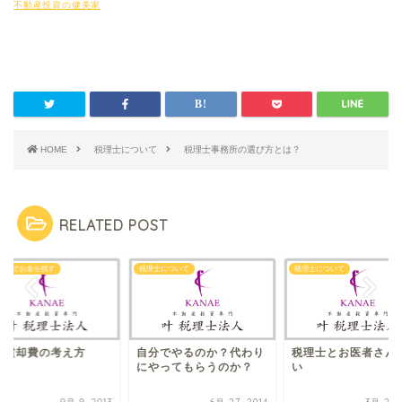
不動産投資の健美家
HOME
税理士について
税理士事務所の選び方とは？
RELATED POST
処理でお金を残す
税理士について
税理士について
価償却費の考え方
自分でやるのか？代わり
税理士とお医者さん
にやってもらうのか？
い