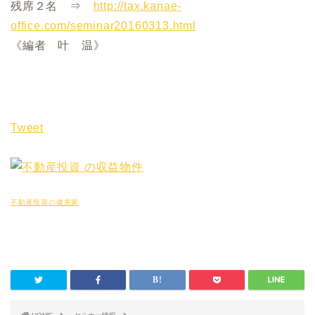
残席２名 ⇒
http://tax.kanae-
office.com/seminar20160313.html
《編者 叶 温》
Tweet
不動産投資の健美家