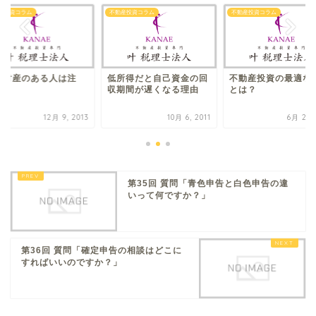
産投資コラム
不動産投資コラム
不動産投資コラム
に財産のある人は注
低所得だと自己​資金の回
不動産投資の最適な
！
収期間が遅く​なる理由
とは？
12月 9, 2013
10月 6, 2011
6月 28, 
第35回 質問「青色申告と白色申告の違
いって何ですか？」
第36回 質問「確定申告の相談はどこに
すればいいのですか？」