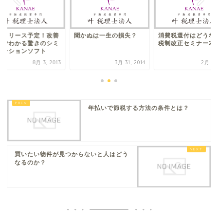
月リリース予定！改善
聞かぬは一生の損失？
消費税還付はどうな
までわかる驚きのシミ
税制改正セミナー20
レーションソフト
8月 3, 2013
3月 31, 2014
2月 9, 
年払いで節税する方法の条件とは？
買いたい物件が見つからないと人はどう
なるのか？