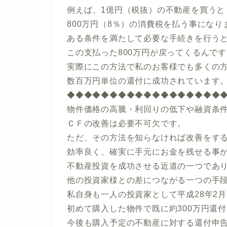
例えば、1億円（税抜）の不動産を買うと
800万円（8％）の消費税を払う事になり
ある条件を満たして必要な手続きを行う
この支払った800万円が戻ってくるんで
実際にこの方法で私のお客様でも多くの
数百万円単位の還付に成功されています
◆◆◆◆◆◆◆◆◆◆◆◆◆◆◆◆◆◆
物件価格の高騰・利回りの低下や融資条
ＣＦの改善は必要不可欠です。
ただ、その方法を知らなければ改善をす
効率良く、確実に手元にお金を残せる事
不動産投資を成功させる近道の一つであ
他の投資家様との差につながる一つの手
私自身も一人の投資家として平成28年2
初めて購入した物件で既に約300万円還
今後も購入予定の不動産に対する還付申