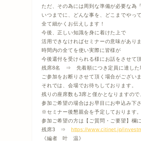
ただ、その為には周到な準備が必要な為
いつまでに、どんな事を、どこまでやっ
全て細かくお伝えします！
今後、正しい知識を身に着けた上で
活用できなければセミナーの意味があり
時間内の全てを使い実際に皆様が
今後還付を受けられる様にお話をさせて
残席8名 ⇒ 先着順につき定員に達した
ご参加をお断りさせて頂く場合がござい
それでは、会場でお待ちしております。
残りの座席数も3席と僅かとなりますので
参加ご希望の場合はお早目にお申込み下
※セミナー後懇親会を予定しております。（
参加ご希望の方は【ご質問・ご要望】欄
残席3 ⇒
https://www.citinet.jp/inve
《編者 叶 温》