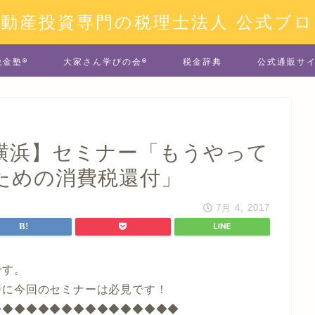
不動産投資専門の税理士法人 公式ブロ
税金塾®
大家さん学びの会®
税金辞典
公式通販サ
・横浜】セミナー「もうやって
ための消費税還付」
7月 4, 2017
です。
特に今回のセミナーは必見です！
◆◆◆◆◆◆◆◆◆◆◆◆◆◆◆◆