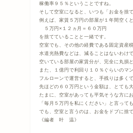
稼働率９５％ということですね。
そして空室になると、いつも「お金を捨
例えば、家賃５万円の部屋が１年間空く
５万円×１２ヵ月＝６０万円
を捨てていることと一緒です。
空室でも、その他の経費である固定資産
水道光熱費などは、減ることはないわけ
空いている部屋の家賃分が、完全に丸損
また、１億円で利回り１０％ぐらいのマ
フルローンで運営すると、手残りは多く
先ほどの６０万円という金額は、とても
たまに、空室があっても平気そうな方に
「毎月５万円を私にください」と言って
でも、空室と言うのは、お金をドブに捨
《編者 叶 温》