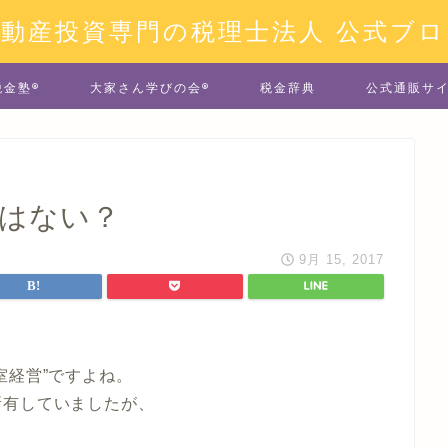
不動産投資専門の税理士法人 公式ブロ
税金塾®
大家さん学びの会®
税金辞典
公式通販サ
とはない？
9月 15, 2017
室経営”ですよね。
所有していましたが、