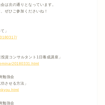
強会は次の通りとなっています。
は、ぜひご参加くださいね！
いて」
20180317/
動産投資コンサルタント1日養成講座」
/seminar20180331.html
例勉強会
成功させる方法」
nkyou.html
例勉強会