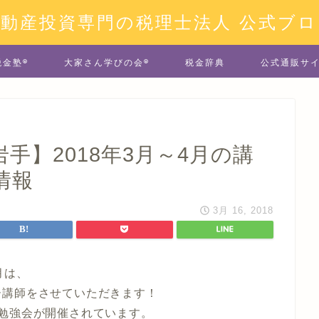
不動産投資専門の税理士法人 公式ブロ
税金塾®
大家さん学びの会®
税金辞典
公式通販サ
手】2018年3月～4月の講
情報
3月 16, 2018
月は、
ー講師をさせていただきます！
勉強会が開催されています。