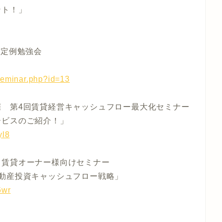
ント！」
念定例勉強会
seminar.php?id=13
催 第4回賃貸経営キャッシュフロー最大化セミナー
ービスのご紹介！」
yl8
 賃貸オーナー様向けセミナー
動産投資キャッシュフロー戦略」
6wr