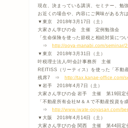
現在、決まっている講演、セミナー、勉
お近くの場合や、内容にご興味がある方
▼東京 2018年3月17日（土）
大家さん学びの会 主催 定例勉強会
「生命保険を使った節税と相続対策につ
⇒
http://ooya-manabi.com/seminar/
▼東京 2018年3月31日（土）
叶税理士法人/叶会計事務所 主催
REITISS（リーティス）を使った「不
残席7 ⇒
http://tax.kanae-office.com
▼岩手 2018年4月7日（土）
大家さん学びの会 岩手 主催 第19回定
「不動産所有会社Ｍ＆Ａで不動産投資を
⇒
http://www.iwate-ooyasan.com/be
▼大阪 2018年4月14日（土）
大家さん学びの会 関西 主催 第44回定