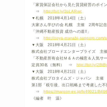
「家賃保証会社から見た賃貸経営のポイ
⇒
http://bit.ly/2oLARwc
▼札幌 2018年4月14日（土）
大家さん学びの会 札幌 主催 2周年記
「沖縄不動産投資 成功への道!!」
⇒
http://ooya-manabi-sapporo.com/
▼大阪 2018年4月21日（土）
株式会社ブロードエンタープライズ 主
「不動産所有会社Ｍ＆Ａの極意＆人気サ
定員30名（無料） ⇒
http://bit.ly/2BtB
▼大阪 2018年4月21日（土）
株式会社プロタイムズ・ジャパン 主催
第1部「税引後、出口戦略まで考慮した不
⇒
https://maroon-ex.jp/fx49021/B40
《編者 叶 温》