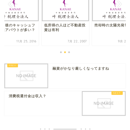
引き後のキャッシュフ
低所得の人ほど不動産投
売却時の太陽光発電
ーはアバウトが多い？
資は有利
11月 25, 2016
7月 22, 2007
9月 24, 
融資がかなり厳しくなってますね
消費税還付金は収入？