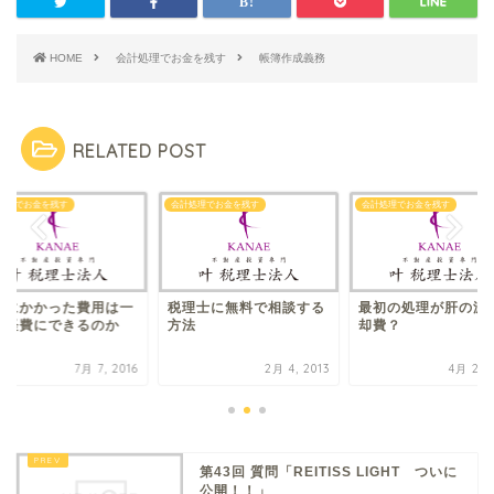
HOME
会計処理でお金を残す
帳簿作成義務
RELATED POST
処理でお金を残す
会計処理でお金を残す
会計処理でお金を残す
繕にかかった費用は一
税理士に無料で相談する
最初の処理が肝の減
で経費にできるのか
方法
却費？
7月 7, 2016
2月 4, 2013
4月 26, 
第43回 質問「REITISS LIGHT ついに
公開！！」