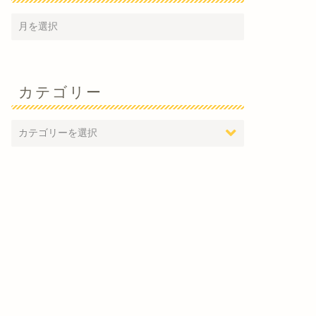
料ポッドキャスト
無料ポッドキャスト
カテゴリー
77回 「倒産防止共済で節税対
第4回 質問「税金はいつ払うんで
」
すか？」
11月 15, 2013
6月 16, 201