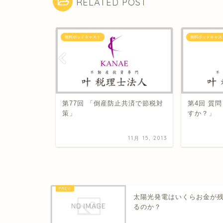
RELATED POST
無料ポッドキャスト
無料ポッドキャス
ーシアの不動
第77回 「倒産防止共済で節税対
第4回 質
策」
すか？」
12月 28, 2012
11月 15, 2013
太陽光発電はいくらお金が
るのか？