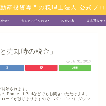
不動産投資専門の税理士法人 公式ブロ
税金塾®
大家さん学びの会®
税金辞典
公式通販サ
税と売却時の税金」
5月 31, 2013
が開始されます。
iPhone、i Podなどでもお聞きいただけます。
ンロードがはじまりますので、パソコン上にダウン