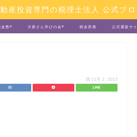
不動産投資専門の税理士法人 公式ブロ
税金塾®
大家さん学びの会®
税金辞典
公式通販サ
11月 2, 2013