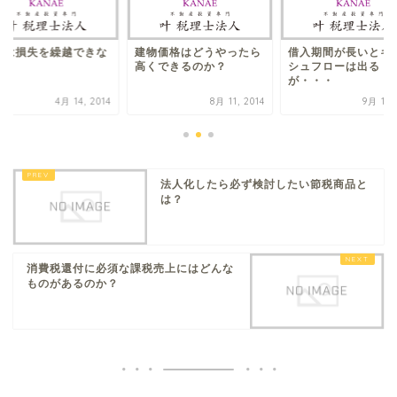
色は損失を繰越できな
建物価格はどうやったら
借入期間が長いとキ
？
高くできるのか？
シュフローは出る
が・・・
4月 14, 2014
8月 11, 2014
9月 13,
法人化したら必ず検討したい節税商品と
は？
消費税還付に必須な課税売上にはどんな
ものがあるのか？