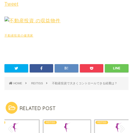
Tweet
不動産投資の健美家
HOME
REITISS
不動産投資で大きくコントロールできる経費は？
RELATED POST
ISS
REITISS
REITISS