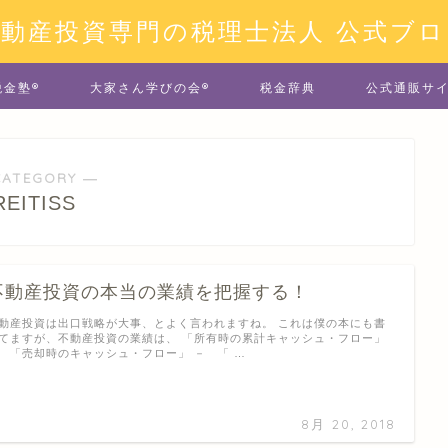
不動産投資専門の税理士法人 公式ブロ
税金塾®
大家さん学びの会®
税金辞典
公式通販サ
CATEGORY ―
REITISS
不動産投資の本当の業績を把握する！
動産投資は出口戦略が大事、とよく言われますね。 これは僕の本にも書
てますが、不動産投資の業績は、 「所有時の累計キャッシュ・フロー」
 「売却時のキャッシュ・フロー」 － 「 …
8月 20, 2018