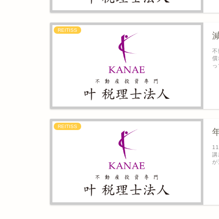
REITISS
不
償
っ
REITISS
1
講
が