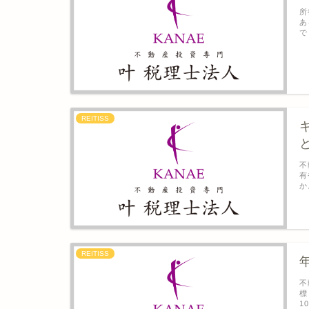
所
あ
で
REITISS
不
有
か
REITISS
不
標
1