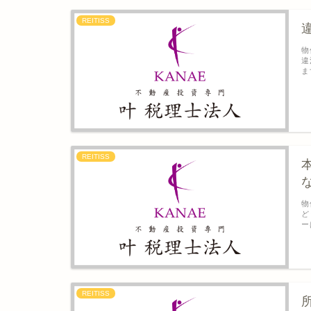
REITISS
物
違
ま
REITISS
物
ど
ー
REITISS