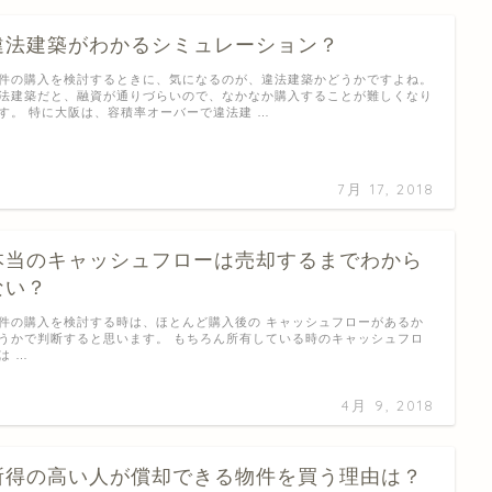
違法建築がわかるシミュレーション？
件の購入を検討するときに、気になるのが、違法建築かどうかですよね。
法建築だと、融資が通りづらいので、なかなか購入することが難しくなり
す。 特に大阪は、容積率オーバーで違法建 …
7月 17, 2018
本当のキャッシュフローは売却するまでわから
ない？
件の購入を検討する時は、ほとんど購入後の キャッシュフローがあるか
うかで判断すると思います。 もちろん所有している時のキャッシュフロ
は …
4月 9, 2018
所得の高い人が償却できる物件を買う理由は？