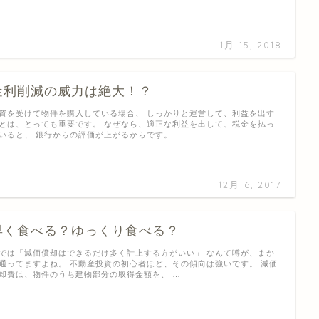
1月 15, 2018
金利削減の威力は絶大！？
資を受けて物件を購入している場合、 しっかりと運営して、利益を出す
とは、とっても重要です。 なぜなら、適正な利益を出して、税金を払っ
いると、 銀行からの評価が上がるからです。 …
12月 6, 2017
早く食べる？ゆっくり食べる？
では「減価償却はできるだけ多く計上する方がいい」 なんて噂が、まか
通ってますよね。 不動産投資の初心者ほど、その傾向は強いです。 減価
却費は、物件のうち建物部分の取得金額を、 …