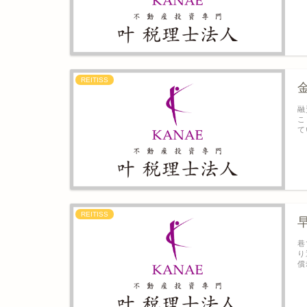
REITISS
融
こ
て
REITISS
巷
り
償