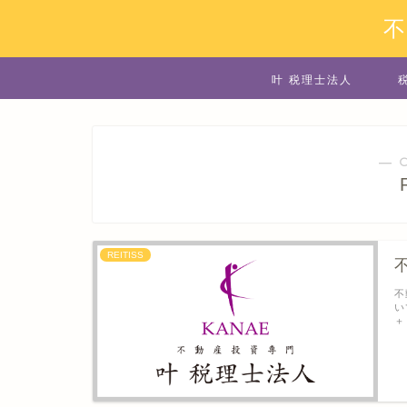
叶 税理士法人
― 
REITISS
不
い
＋