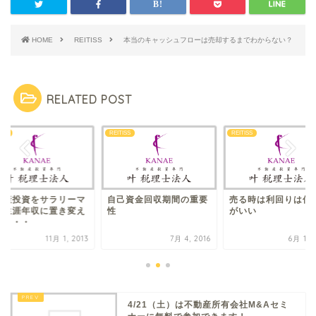
HOME
REITISS
本当のキャッシュフローは売却するまでわからない？
RELATED POST
ISS
REITISS
REITISS
動産投資をサラリーマ
自己資金回収期間の重要
売る時は利回りは低
の生涯年収に置き変え
性
がいい
と・・・
11月 1, 2013
7月 4, 2016
6月 10,
4/21（土）は不動産所有会社M&Aセミ