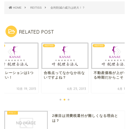
HOME
REITISS
金利削減の威力は絶大！？
RELATED POST
ISS
REITISS
REITISS
ミュレーションは1つ
合格点ってなかなか出な
不動産価格が上がっ
はない！
いですよね？
る時期だからこそ！
10月 19, 2015
6月 25, 2013
6月 13,
2棟目は消費税還付が難しくなる理由と
は？