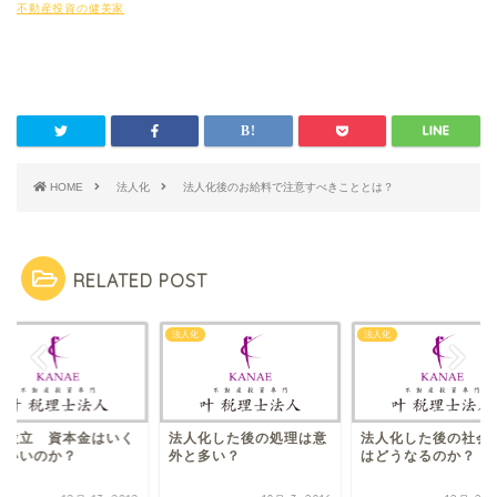
不動産投資の健美家
HOME
法人化
法人化後のお給料で注意すべきこととは？
RELATED POST
化
法人化
法人化
人設立 資本金はいく
法人化した後の処理は意
法人化した後の社会
がいい​のか？
外と多い？
はどうなるのか？