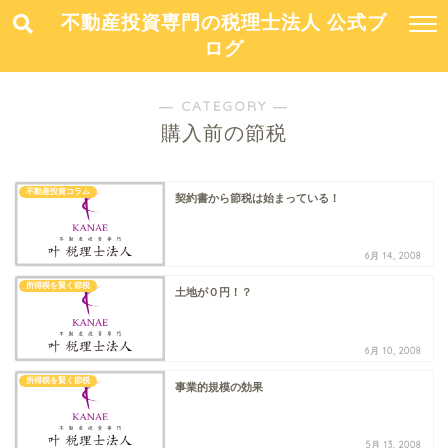
不動産投資専門の税理士法人 公式ブ
ログ
― CATEGORY ―
購入前の節税
不動産投資コラム
契約書から節税は始まっている！
6月 14, 2008
所得税を賢く節税
土地が０円！？
6月 10, 2008
所得税を賢く節税
事業的規模の効果
5月 13, 2008