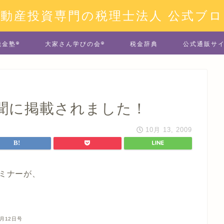
不動産投資専門の税理士法人 公式ブロ
税金塾®
大家さん学びの会®
税金辞典
公式通販サ
聞に掲載されました！
10月 13, 2009
セミナーが、
月12日号