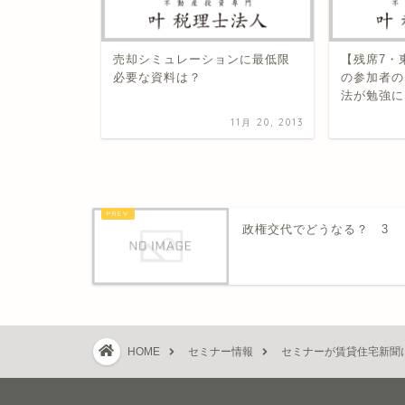
ッシュフロ
売却シミュレーションに最低限
【残席7・
ンセミナー
必要な資料は？
の参加者の
法が勉強に
2月 29, 2016
11月 20, 2013
政権交代でどうなる？ 3
HOME
セミナー情報
セミナーが賃貸住宅新聞