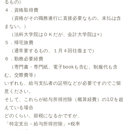
るもの）
４．資格取得費
（資格がその職務遂行に直接必要なもの。未払は含
まない。）
（法科大学院はＯＫだが、会計大学院は×）
５．帰宅旅費
（通常要するもの、１月４回往復まで）
６．勤務必要経費
（専門書・専門紙、電子bookも含む。制服代も含
む。交際費等）
いずれも、給与支払者の証明などが必要ですのでご留
意ください。
そして、これらが給与所得控除（概算経費）の1/2を超
えている場合
どのくらい、節税になるかですが、
「特定支出－給与所得控除」×税率