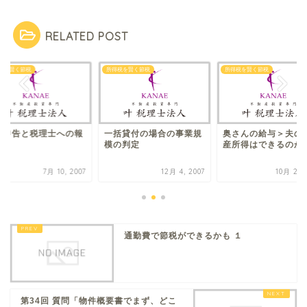
RELATED POST
税を賢く節税
所得税を賢く節税
所得税を賢く節税
色申告と税理士への報
一括貸付の場合の事業規
奥さんの給与＞夫の
模の判定
産所得はできるのか
7月 10, 2007
12月 4, 2007
10月 26, 
通勤費で節税ができるかも １
第34回 質問「物件概要書でまず、どこ