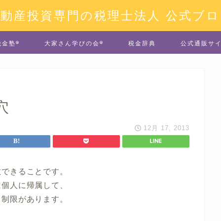
不動産投資専門の税理士法人 公式ブロ
税金塾®
大家さん学びの会®
税金辞典
公式通販サ
穴
12月 17, 2013
散できることです。
は個人に帰属して、
と制限があります。