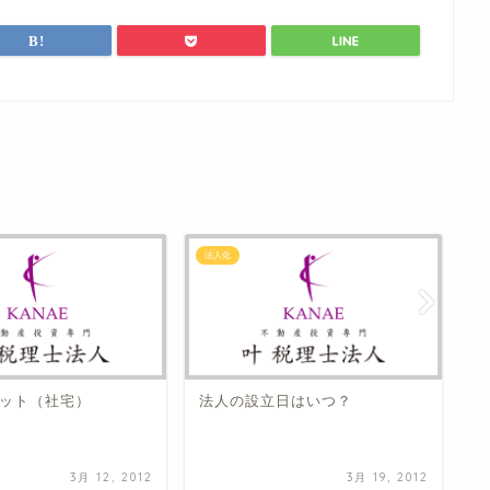
法人化
法
リット（社宅）
法人の設​立日はいつ？
法
品
3月 12, 2012
3月 19, 2012