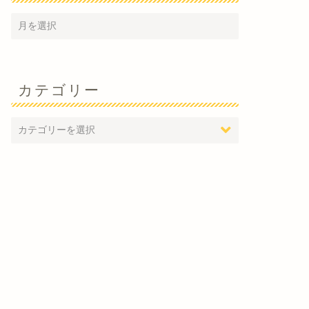
カテゴリー
人化
法人化
人化でできる最大の節税商
法人化メ​リット（社宅）
？
4月 30, 2014
3月 12, 201