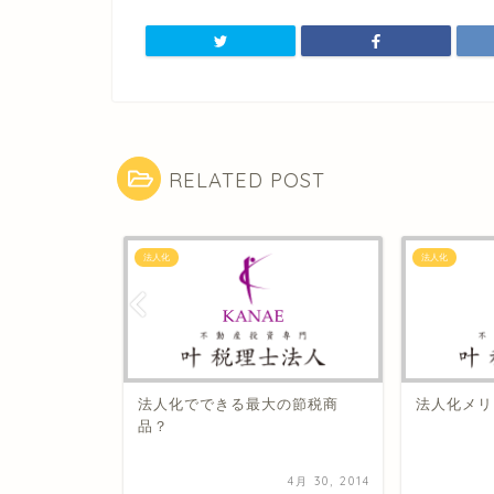
RELATED POST
法人化
法人化
？
法人化でできる最大の節税商
法人化メ​
品？
3月 19, 2012
4月 30, 2014