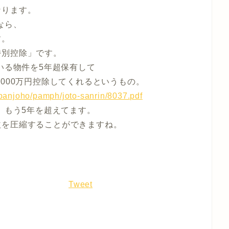
なります。
なら、
す。
特別控除」です。
いる物件を5年超保有して
000万円控除してくれるというもの。
ppanjoho/pamph/joto-sanrin/8037.pdf
、もう5年を超えてます。
益を圧縮することができますね。
Tweet