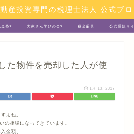
不動産投資専門の税理士法人 公式ブロ
税金塾®
大家さん学びの会®
税金辞典
公式通販サ
入した物件を売却した人が使
1月 13, 2017
ますよね。
らいの相場になってきています。
購入金額、