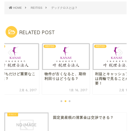
HOME
REITISS
デッドクロスとは？
RELATED POST
ISS
REITISS
REITISS
けがちだけど重要なこ
物件が古くなると、期待
利益とキャッシュフ
とは？
利回りはどうなる？
は両輪で見ることが
要！
2月 6, 2017
1月 16, 2017
2月 13, 
固定資産税の清算金は交渉できる？