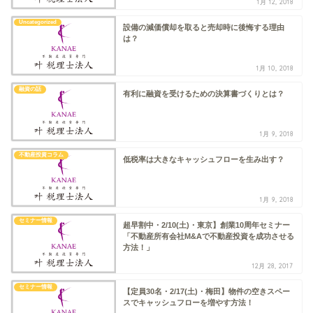
1月 12, 2018
Uncategorized
設備の減価償却を取ると売却時に後悔する理由
は？
1月 10, 2018
融資の話
有利に融資を受けるための決算書づくりとは？
1月 9, 2018
不動産投資コラム
低税率は大きなキャッシュフローを生み出す？
1月 9, 2018
セミナー情報
超早割中・2/10(土)・東京】創業10周年セミナー
「不動産所有会社M&Aで不動産投資を成功させる
方法！」
12月 28, 2017
セミナー情報
【定員30名・2/17(土)・梅田】物件の空きスペー
スでキャッシュフローを増やす方法！